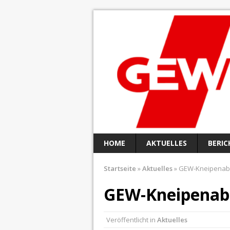
HOME
AKTUELLES
BERIC
Startseite
»
Aktuelles
»
GEW-Kneipena
GEW-Kneipenab
Veröffentlicht in
Aktuelles